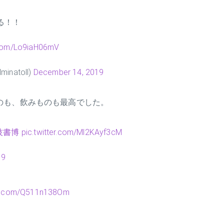
る！！
r.com/Lo9iaH06mV
natoll)
December 14, 2019
のも、飲みものも最高でした。
技書博
pic.twitter.com/Ml2KAyf3cM
19
ter.com/Q511n138Om