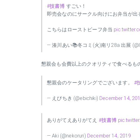
#技書博
すごい！
即売会なのにサークル向けにお弁当が出
こちらはローストビーフ弁当
pic.twitte
— 湊川あい📚冬コミ(火)南リ28a 出展 (@llmi
懇親会も会費以上のクオリティで食べるも
懇親会のケータリングでございます。
#
— えびちき (@ebichiki)
December 14, 20
ありがてえありがてえ
#技書博
pic.twit
— Aki (@nekoruri)
December 14, 2019