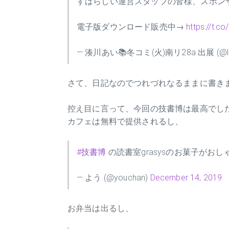
すばらしい運営スタッフの皆様、スポン
電子版ダウンロード販売中→
https://t.c
— 湊川あい📚冬コミ(火)南リ28a 出展 (@llmi
さて、日記なのでつれづれなるままに書き
控え目に言って、今回の技書博は最高でし
カフェは無料で提供されるし、
#技書博
の読書室grasysのお菓子がお
— よう (@youchan)
December 14, 2019
お弁当は出るし、