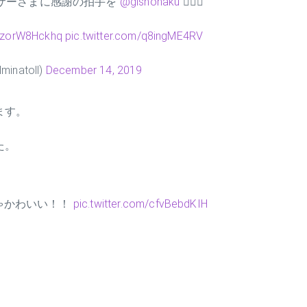
サーさまに感謝の拍手を
@gishohaku
🙇‍♂️✨
o/zorW8Hckhq
pic.twitter.com/q8ingME4RV
natoll)
December 14, 2019
ます。
た。
しゃかわいい！！
pic.twitter.com/cfvBebdKIH