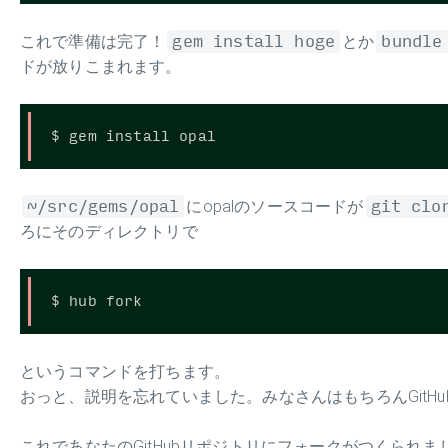
これで準備は完了！
gem install hoge
とか
bundle
ドが放りこまれます。
~/src/gems/opal
にopalのソースコードが
git clo
ろにそのディレクトリで
というコマンドを打ちます。
おっと、説明を忘れていました。みなさんはもちろんGitH
これであなたのGitHubリポジトリにフォークがつくられま