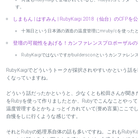
す。
しまもん | はすみん | RubyKaigi 2018（仙台）のCFP
十旭日という日本酒の酒造の温度管理にmruby/cを使っ
登壇の可能性をあげる！カンファレンスプロポーザルの書き方のススメ
RubyKaigiではないですがbuildersconというカ
RubyKaigiでどういうトークが採択されやすいかという話
くなっていますね。
どういう話だったかというと、少なくとも松田さんが聞き
をRubyを使って作りましたとか、Rubyでこんなことやって
温度管理するとかちょっとイカれていて(誉め言葉)ここで
自慢をしに行くような感じです。
それとRubyの処理系自体の話も多いですね。これもRubyKa