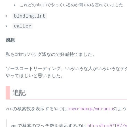
これどのpluginでやっているのか聞くのを忘れていました
binding.irb
caller
感想
私もprintデバッグ派なので好感持てました。
ソースコードリーディング、いろいろな人がいろいろなテ
やってほしいと思いました。
追記
vimの検索数を表示するやつは
osyo-manga/vim-anzu
のよう
vimで検索のマッチ数を表示するのは
https://t.co/G187Z