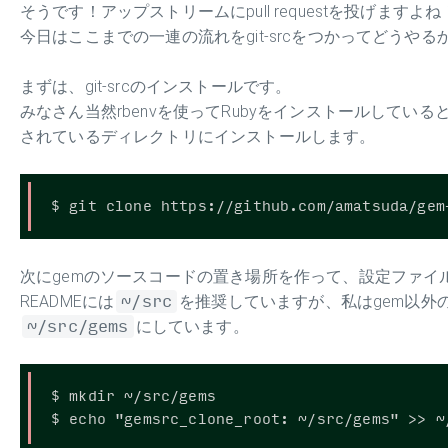
そうです！アップストリームにpull requestを投げますよね
今日はここまでの一連の流れをgit-srcをつかってどうや
まずは、git-srcのインストールです。
みなさん当然rbenvを使ってRubyをインストールしていると思
されているディレクトリにインストールします。
次にgemのソースコードの置き場所を作って、設定ファイル
READMEには
~/src
を推奨していますが、私はgem以外
~/src/gems
にしています。
$ mkdir ~/src/gems
