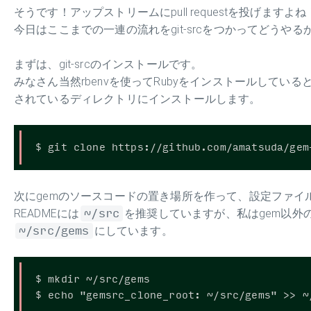
そうです！アップストリームにpull requestを投げますよね
今日はここまでの一連の流れをgit-srcをつかってどうや
まずは、git-srcのインストールです。
みなさん当然rbenvを使ってRubyをインストールしていると思
されているディレクトリにインストールします。
次にgemのソースコードの置き場所を作って、設定ファイル
READMEには
~/src
を推奨していますが、私はgem以外
~/src/gems
にしています。
$ mkdir ~/src/gems
