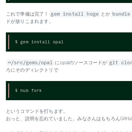
これで準備は完了！
gem install hoge
とか
bundle
ドが放りこまれます。
~/src/gems/opal
にopalのソースコードが
git clo
ろにそのディレクトリで
というコマンドを打ちます。
おっと、説明を忘れていました。みなさんはもちろんGitH