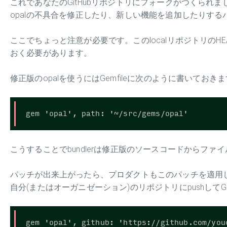
これであなたのGitHubリポジトリにフォークがつくられま
opalの不具合を修正したり、新しい機能を追加したりす
ここでちょっと注意が必要です。このlocalリポジトリのHE
おく必要があります。
修正版のopalを使うにはGemfileに次のように書いておき
こうすることでbundlerは修正版のソースコードからフ
パッチが出来上がったら、プロダクトもこのパッチを適用
自分(またはオーガニゼーション)のリポジトリにpushしてGe